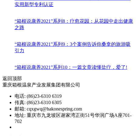
实用新型专利认证
“箱根说康养2021”系列8：疗愈花园：从花园中走出健康
之路
“箱根说康养2021”系列9：3个案例告诉你桑拿的旅游吸
引力
“箱根说康养2021”系列10：一篇文章读懂盐疗，爱了!
返回顶部
重庆箱根温泉产业发展集团有限公司
电话: (86)23-6310 6319
传真: (86)23-6310 6305
邮箱: cqxgwq@hakonespring.com
地址: 重庆市九龙坡区谢家湾正街51号华润广场A座701-
702
渝ICP备08002151号