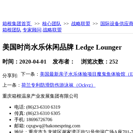
箱根集团首页
>>
核心团队
>>
战略联盟
>>
国际设备供应
箱根团队
专家顾问
战略联盟
美国时尚水乐休闲品牌 Ledge Lounger
时间：2020-04-01 发布者： 浏览次数：252
下一条：
美国最新亲子水乐体验项目魔鬼鱼体验馆（Explor
分享到:
上一条：
荷兰专利防滑防伤游泳袜（Ockyz）
重庆箱根温泉产业发展集团有限公司
电话: (86)23-6310 6319
传真: (86)23-6310 6305
手机: 18696726706
邮箱: cqxgwq@hakonespring.com
地址：重庆市九龙坡区谢家湾正街51号华润广场A座701-7