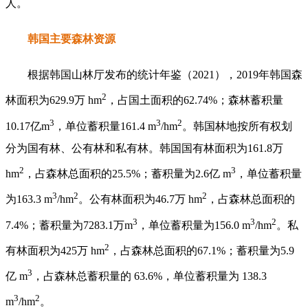
人。
韩国主要森林资源
根据韩国山林厅发布的统计年鉴（2021），2019年韩国森
2
林面积为629.9万 hm
，占国土面积的62.74%；森林蓄积量
3
3
2
10.17亿m
，单位蓄积量161.4 m
/hm
。韩国林地按所有权划
分为国有林、公有林和私有林。韩国国有林面积为161.8万
2
3
hm
，占森林总面积的25.5%；蓄积量为2.6亿 m
，单位蓄积量
3
2
2
为163.3 m
/hm
。公有林面积为46.7万 hm
，占森林总面积的
3
3
2
7.4%；蓄积量为7283.1万m
，单位蓄积量为156.0 m
/hm
。私
2
有林面积为425万 hm
，占森林总面积的67.1%；蓄积量为5.9
3
亿 m
，占森林总蓄积量的 63.6%，单位蓄积量为 138.3
3
2
m
/hm
。