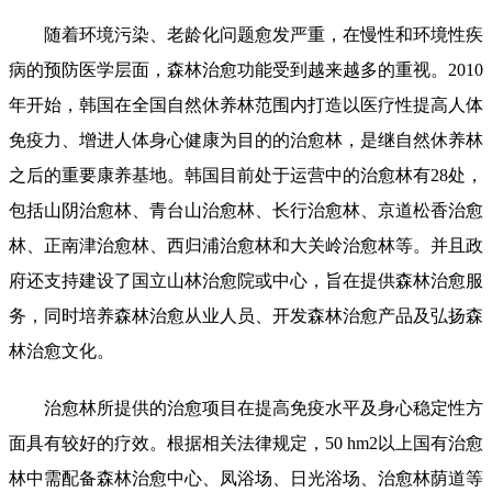
随着环境污染、老龄化问题愈发严重，在慢性和环境性疾
病的预防医学层面，森林治愈功能受到越来越多的重视。2010
年开始，韩国在全国自然休养林范围内打造以医疗性提高人体
免疫力、增进人体身心健康为目的的治愈林，是继自然休养林
之后的重要康养基地。韩国目前处于运营中的治愈林有28处，
包括山阴治愈林、青台山治愈林、长行治愈林、京道松香治愈
林、正南津治愈林、西归浦治愈林和大关岭治愈林等。并且政
府还支持建设了国立山林治愈院或中心，旨在提供森林治愈服
务，同时培养森林治愈从业人员、开发森林治愈产品及弘扬森
林治愈文化。
治愈林所提供的治愈项目在提高免疫水平及身心稳定性方
面具有较好的疗效。根据相关法律规定，50 hm2以上国有治愈
林中需配备森林治愈中心、凤浴场、日光浴场、治愈林荫道等