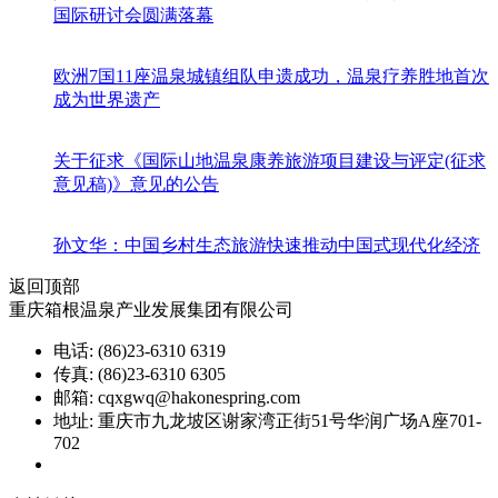
国际研讨会圆满落幕
欧洲7国11座温泉城镇组队申遗成功，温泉疗养胜地首次
成为世界遗产
关于征求《国际山地温泉康养旅游项目建设与评定(征求
意见稿)》意见的公告
孙文华：中国乡村生态旅游快速推动中国式现代化经济
返回顶部
重庆箱根温泉产业发展集团有限公司
电话: (86)23-6310 6319
传真: (86)23-6310 6305
邮箱: cqxgwq@hakonespring.com
地址: 重庆市九龙坡区谢家湾正街51号华润广场A座701-
702
渝ICP备08002151号