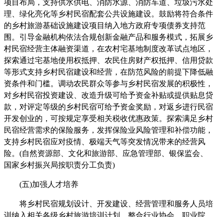
项目布局，支持供水供电、消防水源、消防车道、垃圾污水处
理、绿化亮化等乡村民宿配套公共设施建设。鼓励将符合条件
的乡村旅游基础设施建设项目纳入地方政府专项债券支持范
围。引导金融机构依法合规创新金融产品和服务模式，拓展乡
村民宿经营主体融资渠道，在农村宅基地制度改革试点地区，
探索通过宅基地使用权抵押、农民住房财产权抵押、信用贷款
等形式支持乡村民宿建设和经营，在防范风险的前提下降低融
资条件和门槛。调动农民群众等参与乡村民宿发展的积极性，
对乡村民宿投资建设、改造升级可给予资金补贴或提供贴息贷
款，对评定等级的乡村民宿可给予资金奖励，对返乡进行民宿
开发创业的，可按规定享受相关税收优惠政策。探索满足乡村
民宿经营需求的保险服务，发挥保险业风险管理和补偿功能，
支持乡村民宿应对疫情、极端天气等突发情况带来的经营风
险。(自然资源部、文化和旅游部、应急管理部、银保监会、
国家乡村振兴局按职责分工负责)
(五)加强人才培养
将乡村民宿规划设计、开发建设、经营管理和服务人员培
训纳入相关各级乡村旅游培训计划，整合行业协会、职业院