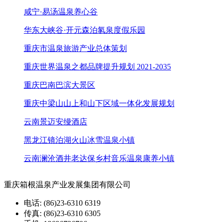
咸宁·易汤温泉养心谷
华东大峡谷·开元森泊氡泉度假乐园
重庆市温泉旅游产业总体策划
重庆世界温泉之都品牌提升规划 2021-2035
重庆巴南巴滨大景区
重庆中梁山山上和山下区域一体化发展规划
云南景迈安缦酒店
黑龙江镜泊湖火山冰雪温泉小镇
云南澜沧酒井老达保乡村音乐温泉康养小镇
重庆箱根温泉产业发展集团有限公司
电话: (86)23-6310 6319
传真: (86)23-6310 6305